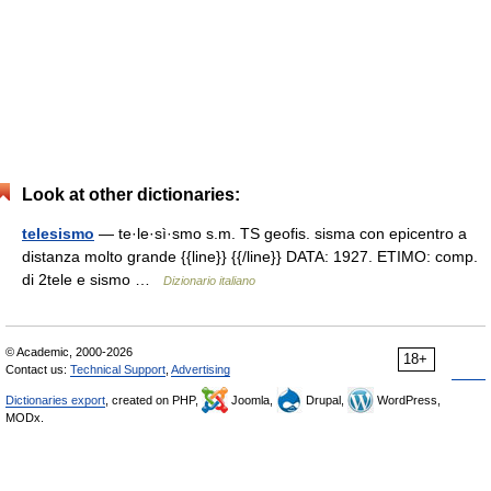
Look at other dictionaries:
telesismo
— te·le·sì·smo s.m. TS geofis. sisma con epicentro a
distanza molto grande {{line}} {{/line}} DATA: 1927. ETIMO: comp.
di 2tele e sismo …
Dizionario italiano
© Academic, 2000-2026
18+
Contact us:
Technical Support
,
Advertising
Dictionaries export
, created on PHP,
Joomla,
Drupal,
WordPress,
MODx.