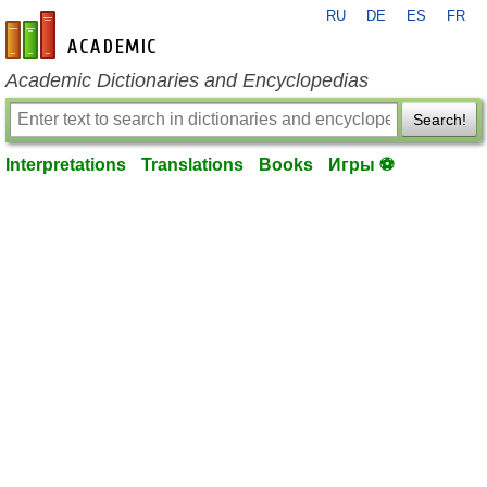
RU
DE
ES
FR
en-academic.com
Academic Dictionaries and Encyclopedias
Search!
Interpretations
Translations
Books
Игры ⚽