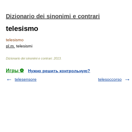
Dizionario dei sinonimi e contrari
telesismo
telesismo
pl.
m.
telesismi
Dizionario dei sinonimi e contrari
.
2013
.
Игры ⚽
Нужно решить контрольную?
telesensore
telesoccorso